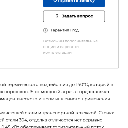
Отправить заявку
Задать вопрос
Гарантия 1 год
Возможны дополнительные
опции и варианты
комплектации
ой термического воздействия до 140ºС, который в
х порошков. Этот мощный агрегат представляет
армацевтического и промышленного применения.
жавеющей стали и транспортной тележкой. Стенки
й стали 304, отделка отличается непрерывно
,45 кВт обеспечивает горизонтальный поток