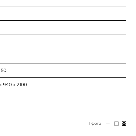
 50
х 940 х 2100
1
фото
—