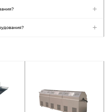
вания?
орудования?