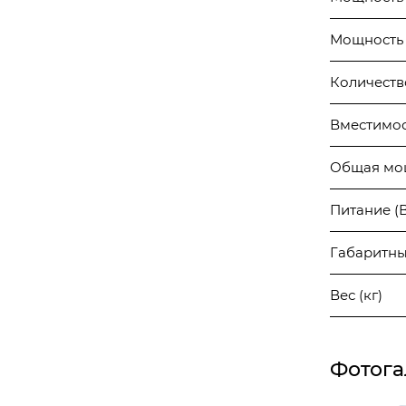
Мощность 
Количество
Вместимост
Общая мощ
Питание (В
Габаритны
Вес (кг)
Фотога