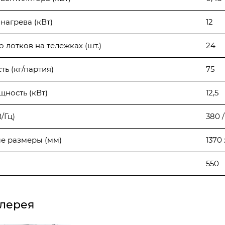
нагрева (кВт)
12
 лотков на тележках (шт.)
24
ь (кг/партия)
75
ность (кВт)
12,5
/Гц)
380 /
е размеры (мм)
1370 
550
лерея