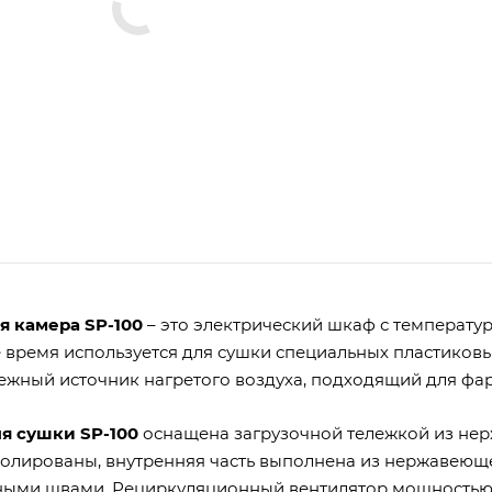
 камера SP-100
– это электрический шкаф с температур
 время используется для сушки специальных пластиковы
ежный источник нагретого воздуха, подходящий для ф
я сушки SP-100
оснащена загрузочной тележкой из нер
олированы, внутренняя часть выполнена из нержавеюще
ыми швами. Рециркуляционный вентилятор мощностью 0