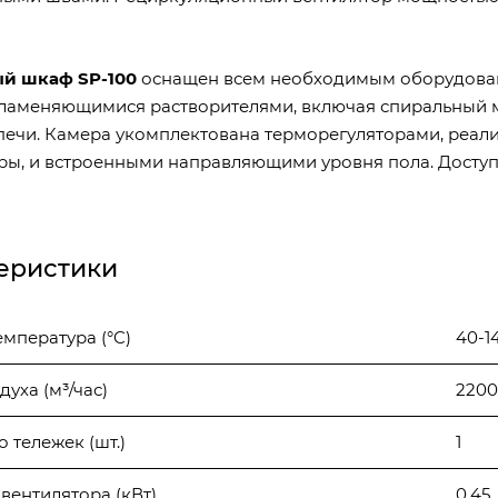
й шкаф SP-100
оснащен всем необходимым оборудовани
ламеняющимися растворителями, включая спиральный 
печи. Камера укомплектована терморегуляторами, реа
ры, и встроенными направляющими уровня пола. Досту
еристики
емпература (°C)
40-1
уха (м³/час)
2200
 тележек (шт.)
1
вентилятора (кВт)
0,45