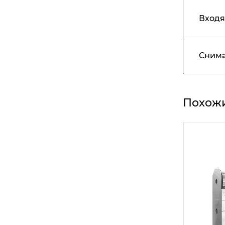
Входя
Снима
Похожи