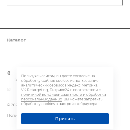
Каталог
Информация
Контакты
+7 800 600-59-18
Пользуясь сайтом, вы даете
согласие
на
Заказать звонок
обработку
файлов cookies
использование
аналитических сервисов Яндекс Метрика,
caps@eq-mail.ru
VK.Retargeting, Битрикс24 в соответствии с
политикой конфиденциальности и обработки
персональных данных
. Вы можете запретить
обработку cookies в настройках браузера.
© 2026 ENCAPSULATOR.RU
Политика конфиденциальности
Принять