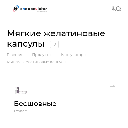
Мягкие желатиновые
капсулы
12
—
—
—
Главная
Продукты
Капсуляторы
Мягкие желатиновые капсулы
Бесшовные
1 товар