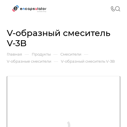
V-образный смеситель
V-3B
—
—
—
Главная
Продукты
Смесители
—
V-образные смесители
V-образный смеситель V-3B